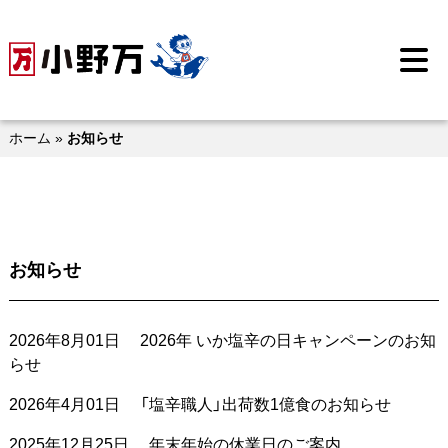
Skip
to
メ
content
ニ
ュ
ー
を
開
ホーム
»
お知らせ
く
お知らせ
2026年8月01日
2026年 いか塩辛の日キャンペーンのお知
らせ
2026年4月01日
「塩辛職人」出荷数1億食のお知らせ
2025年12月25日
年末年始の休業日のご案内