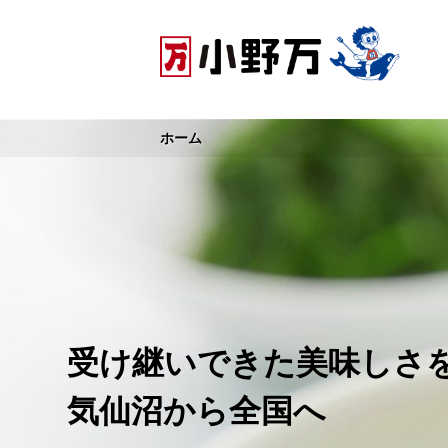
Skip
to
content
ホーム
受け継いできた美味しさ
気仙沼から全国へ