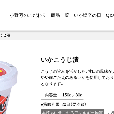
小野万のこだわり
商品一覧
いか塩辛の日
Q&
うじ漬
いかこうじ漬
こうじの旨みを活かした、甘口の風味が
やや歯ごたえのあるいかを使用しており
となります。
内容量
150g／80g
賞味期限
20日（要冷蔵）
本商品に含まれるアレルギー物質
小