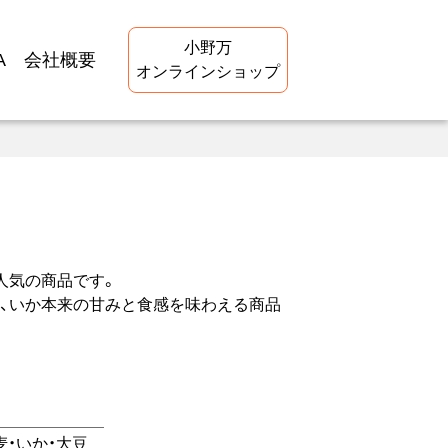
小野万
A
会社概要
オンラインショップ
人気の商品です。
、いか本来の甘みと食感を味わえる商品
麦
いか
大豆