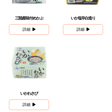
三陸産味付めかぶ
いか塩辛白造り
詳細
詳細
いかわさび
詳細