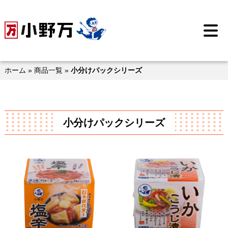
Skip
to
メ
content
ニ
ュ
ー
を
開
ホーム
»
商品一覧
»
小分けパックシリーズ
く
小分けパックシリーズ