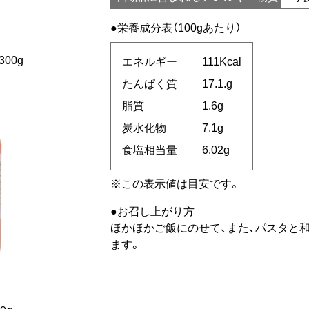
栄養成分表（100gあたり）
00g
エネルギー
111Kcal
たんぱく質
17.1.g
脂質
1.6g
炭水化物
7.1g
食塩相当量
6.02g
※この表示値は目安です。
お召し上がり方
ほかほかご飯にのせて、また、パスタと
ます。