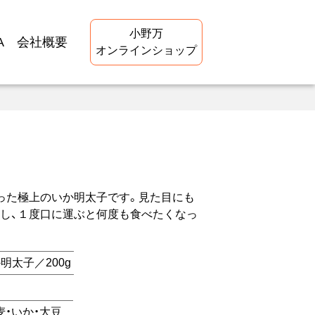
小野万
A
会社概要
オンラインショップ
った極上のいか明太子です。見た目にも
し、１度口に運ぶと何度も食べたくなっ
明太子／200g
麦
いか
大豆