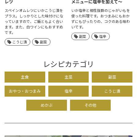
レツ
メニューに塩辛を加えて〜
スペインオムレツにいかこうじ漬を
いか塩辛と相性抜群のじゃがいもを
プラス。しっかりとした味付けにな
使った料理です。おつまみにもおか
っていますので、ご飯ともよく合い
ずにもぴったりの、コクのある味わ
ます。また、白ワインにもおすすめ
いです。
です。
副菜
塩辛
こうじ漬
副菜
レシピカテゴリ
主食
主菜
副菜
おやつ・おつまみ
塩辛
こうじ漬
めかぶ
その他