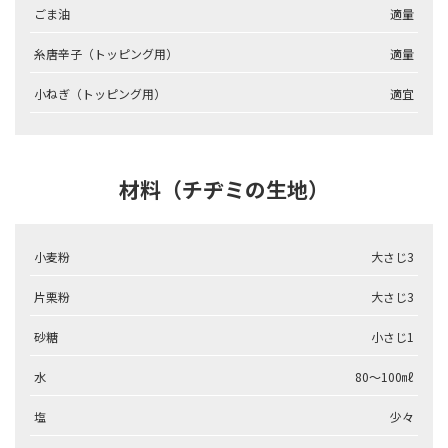
ごま油
適量
糸唐辛子（トッピング用）
適量
小ねぎ（トッピング用）
適宜
材料（チヂミの生地）
小麦粉
大さじ3
片栗粉
大さじ3
砂糖
小さじ1
水
80～100㎖
塩
少々