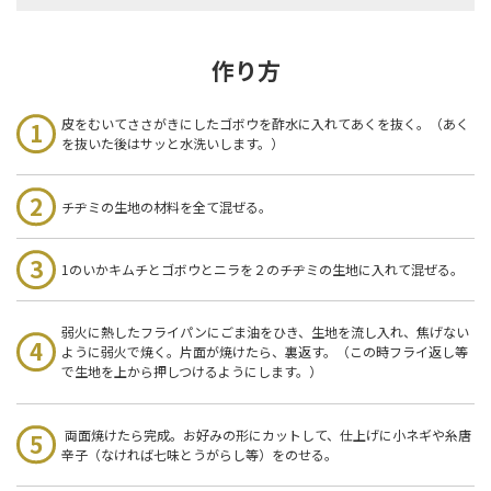
作り方
皮をむいてささがきにしたゴボウを酢水に入れてあくを抜く。（あく
を抜いた後はサッと水洗いします。）
チヂミの生地の材料を全て混ぜる。
1のいかキムチとゴボウとニラを２のチヂミの生地に入れて混ぜる。
弱火に熱したフライパンにごま油をひき、生地を流し入れ、焦げない
ように弱火で焼く。片面が焼けたら、裏返す。（この時フライ返し等
で生地を上から押しつけるようにします。）
両面焼けたら完成。お好みの形にカットして、仕上げに小ネギや糸唐
辛子（なければ七味とうがらし等）をのせる。