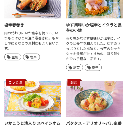
塩辛春巻き
ゆず風味いか塩辛と
イクラと長
芋の小鉢
肉の代わりにいか塩辛を使って、い
つもとはひと味違う春巻きに。もや
香り豊かなゆず風味いか塩辛に、イ
しやにらなどの具材にもよく合いま
クラと長芋を和えました。ゆずのさ
す。
っぱりとした風味と、長芋のシャキ
シャキ食感がおすすめの、彩り鮮や
主菜
塩辛
かでお手軽な一品です。
副菜
塩辛
こうじ漬
副菜
いかこうじ漬入り
スペインオム
パタタス・アリオリ
～バル定番