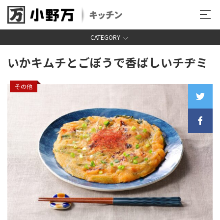
CATEGORY
いかキムチとごぼうで
香ばしいチヂミ
その他