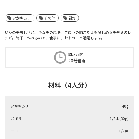
いかキムチ
その他
副菜
いかの美味しさと、キムチの風味、ごぼうの歯ごたえも楽しめるチヂミのレ
シピ。簡単に作れるので、食事に、おやつにと活躍します。
調理時間
20分
程度
材料（4人分）
いかキムチ
40g
ごぼう
1/3本(30g)
ニラ
1/2束