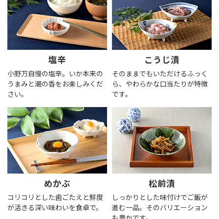
塩辛
こうじ漬
小野万自慢の塩辛。いか本来の
そのままでもいただけるふっく
うまみと潮の香をお楽しみくだ
ら、やわらかな口当たりが特徴
さい。
です。
めかぶ
松前漬
コリコリとした歯ごたえと鮮度
しっかりとした味付けでご飯が
が活きる深い味わいを食卓で。
進む一品。そのバリエーション
も豊かです。