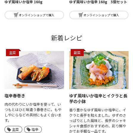
ゆず風味いか塩辛 160g
ゆず風味いか塩辛 160g 5個セット
オンラインショップで購入
オンラインショップで購入
新着レシピ
主菜
副菜
塩辛春巻き
ゆず風味いか塩辛と
イクラと長
芋の小鉢
肉の代わりにいか塩辛を使って、い
つもとはひと味違う春巻きに。もや
香り豊かなゆず風味いか塩辛に、イ
しやにらなどの具材にもよく合いま
クラと長芋を和えました。ゆずのさ
す。
っぱりとした風味と、長芋のシャキ
シャキ食感がおすすめの、彩り鮮や
主菜
塩辛
かでお手軽な一品です。