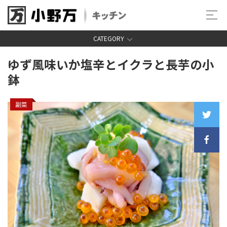
CATEGORY
ゆず風味いか塩辛と
イクラと長芋の小
鉢
副菜