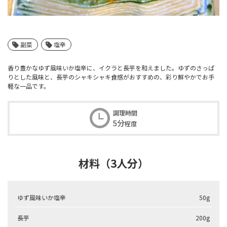
副菜
塩辛
香り豊かなゆず風味いか塩辛に、イクラと長芋を和えました。ゆずのさっぱ
りとした風味と、長芋のシャキシャキ食感がおすすめの、彩り鮮やかでお手
軽な一品です。
調理時間
5分
程度
材料（3人分）
ゆず風味いか塩辛
50g
長芋
200g