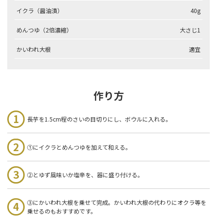
イクラ（醤油漬）
40g
めんつゆ（2倍濃縮）
大さじ1
かいわれ大根
適宜
作り方
長芋を1.5cm程のさいの目切りにし、ボウルに入れる。
①にイクラとめんつゆを加えて和える。
②とゆず風味いか塩辛を、器に盛り付ける。
③にかいわれ大根を乗せて完成。かいわれ大根の代わりにオクラ等を
乗せるのもおすすめです。