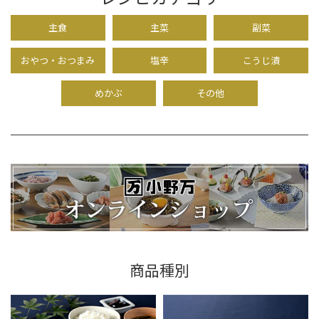
主食
主菜
副菜
おやつ・おつまみ
塩辛
こうじ漬
めかぶ
その他
商品種別