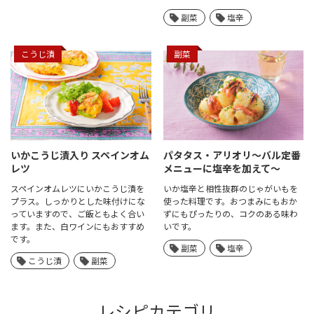
副菜
塩辛
こうじ漬
副菜
いかこうじ漬入り
スペインオム
パタタス・アリオリ
～バル定番
レツ
メニューに塩辛を加えて〜
スペインオムレツにいかこうじ漬を
いか塩辛と相性抜群のじゃがいもを
プラス。しっかりとした味付けにな
使った料理です。おつまみにもおか
っていますので、ご飯ともよく合い
ずにもぴったりの、コクのある味わ
ます。また、白ワインにもおすすめ
いです。
です。
副菜
塩辛
こうじ漬
副菜
レシピカテゴリ